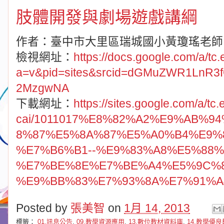
肢體開發與劇場遊戲講綱
作者：臺中市大里區瑞城國小黃瓊瑤老師
檢視網址：
https://docs.google.com/a/tc
a=v&pid=sites&srcid=dGMuZWR1LnR
2MzgwNA
下載網址：
https://sites.google.com/a/tc.
cai/1011017%E8%82%A2%E9%AB%
8%87%E5%8A%87%E5%A0%B4%E9%
%E7%B6%B1--%E9%83%A8%E5%88%
%E7%BE%8E%E7%BE%A4%E5%9C%8
%E9%BB%83%E7%93%8A%E7%91%A4.do
Posted by
張美智
on
1月 14, 2013
標籤：
01.訊息公告
,
09.教學資源應用
,
13.數位教材資料庫
,
14.教學優