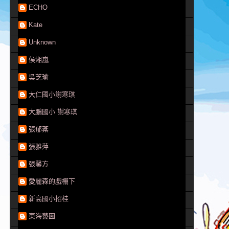
ECHO
Kate
Unknown
侯湘嵐
吳芝瑜
大仁國小謝寒琪
大鵬國小 謝寒琪
張郁棻
張雅萍
張馨方
愛麗森的戲棚下
新高國小招桂
東海藝園