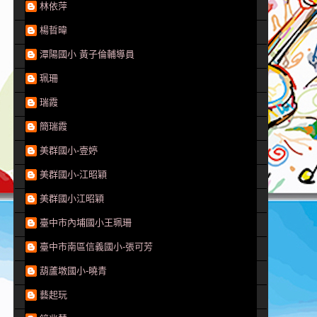
林依萍
楊晢暐
潭陽國小 黃子倫輔導員
珮珊
瑞霞
簡瑞霞
美群國小-壹婷
美群國小-江昭穎
美群國小江昭穎
臺中市內埔國小王珮珊
臺中市南區信義國小-張可芳
葫蘆墩國小-曉青
藝起玩