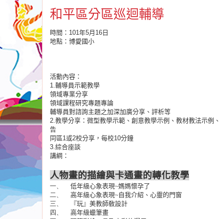
和平區分區巡迴輔導
時間：101年5月16日
地點：博愛國小
活動內容：
1.輔導員示範教學
領域專業分享
領域課程研究專題專論
輔導員對諮詢主題之加深加廣分享、評析等
2.教學分享：微型教學示範、創意教學示例、教材教法示例
告
同區1或2校分享，每校10分鐘
3.綜合座談
講綱：
人物畫的描繪與卡通畫的轉化教學
一、
低年級心象表現
~
媽媽懷孕了
二、
高年級心象表現
~
自我介紹、心靈的門窗
三、
『玩』美教師敎設計
四、
高年級蠟筆畫