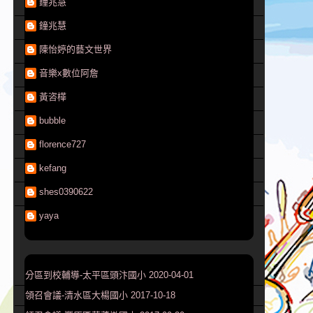
鐘兆慧
鐘兆慧
陳怡婷的藝文世界
音樂x數位阿詹
黃咨樺
bubble
florence727
kefang
shes0390622
yaya
分區到校輔導-太平區頭汴國小 2020-04-01
領召會議-清水區大楊國小 2017-10-18