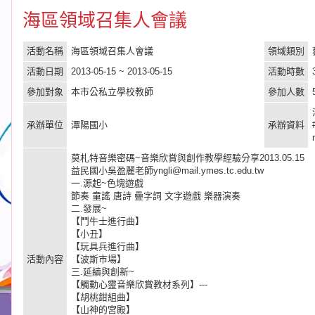
海區領域召集人會議
活動名稱
海區領域召集人會議
領域類別
活動日期
2013-05-15 ~ 2013-05-15
活動時數
參加對象
本市公私立學校教師
參加人數
承辦單位
潭陽國小
承辦資料
莫札特音樂密碼~音樂欣賞與創作教學經驗分享2013.05.15
益民國小吳盈麗老師yngli@mail.ymes.tc.edu.tw
一.源起~色塊遊戲
節奏 童謠 唐詩 疊字詞 文字遊戲 樂器演奏
二.發展~
【鬥牛士進行曲】
【小丑】
【玩具兵進行曲】
活動內容
【波斯市場】
三.延續與創新~
【觸動心靈音樂欣賞教材系列】---
【胡桃鉗組曲】
【山神的宮殿】