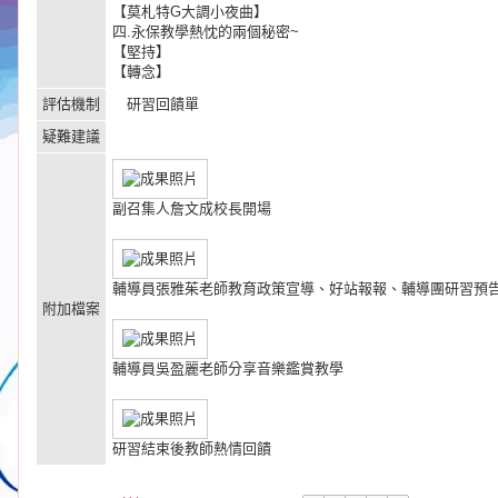
【莫札特G大調小夜曲】
四.永保教學熱忱的兩個秘密~
【堅持】
【轉念】
評估機制
研習回饋單
疑難建議
副召集人詹文成校長開場
輔導員張雅茱老師教育政策宣導、好站報報、輔導團研習預
附加檔案
輔導員吳盈麗老師分享音樂鑑賞教學
研習結束後教師熱情回饋