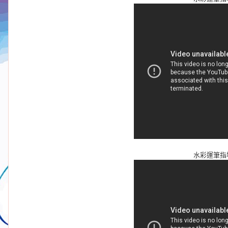
水彩運筆指