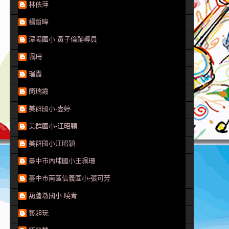
林依萍
楊晢暐
潭陽國小 黃子倫輔導員
珮珊
瑞霞
簡瑞霞
美群國小-壹婷
美群國小-江昭穎
美群國小江昭穎
臺中市內埔國小王珮珊
臺中市南區信義國小-張可芳
葫蘆墩國小-曉青
藝起玩