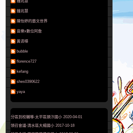
鐘兆慧
鐘兆慧
陳怡婷的藝文世界
音樂x數位阿詹
黃咨樺
bubble
florence727
kefang
shes0390622
yaya
分區到校輔導-太平區頭汴國小 2020-04-01
領召會議-清水區大楊國小 2017-10-18