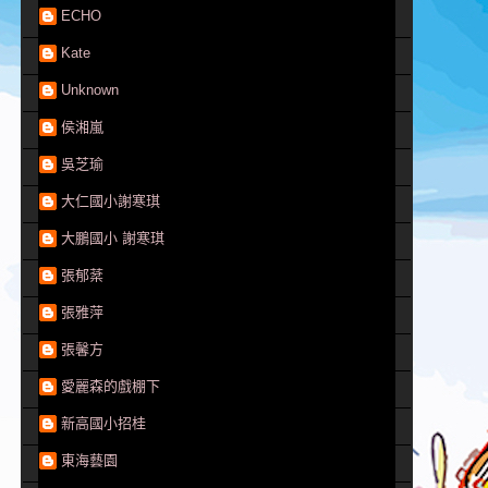
ECHO
Kate
Unknown
侯湘嵐
吳芝瑜
大仁國小謝寒琪
大鵬國小 謝寒琪
張郁棻
張雅萍
張馨方
愛麗森的戲棚下
新高國小招桂
東海藝園