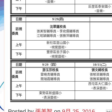
<
音樂
>
后里區泰安國小
下午
<
音樂
>
日期
9/29(
四
)
沈翠蓮校長
訪視
張美智輔導員、李宛儒輔導員
委員
江
昭穎
輔導員、張雅萍輔導員
新社區崑山國小
上午
<
視覺藝術
>
豐原區翁子國小
下午
<
視覺藝術
>
日期
9/29
（四）
10/11(
二
)
游玉芬校長
張文綺校長
訪視
雷曉青輔導員
張郁棻輔導員
委員
簡瑞霞輔導員
張雅茱輔導員
西屯區大仁國小
上午
<
表演藝術
>
東勢區新盛國小
下午
<
表演藝術
>
Posted by
張美智
on
9月 25, 2016