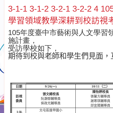
3-1-1 3-1-2 3-2-1 3-2
學習領域教學深耕到校訪視
105年度臺中市藝術與人文學習
施計畫，
受訪學校如下，
期待到校與老師和學生們見面，
日期
9/26(
一
)
10/11
（二）
陳怡婷校長
張文綺校長
訪視
張
馨方
輔導員
阮
瀞醇
輔導員
委員
謝
寒琪
輔導員
侯政光輔導員
邱
宜箴輔導員
北屯區逢甲國小
上午