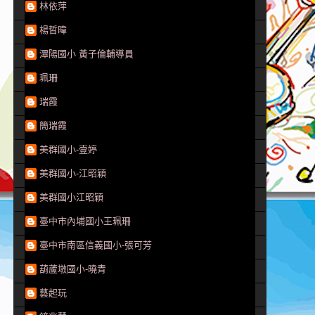
林依萍
楊晢暐
潭陽國小 黃子倫輔導員
珮珊
瑞霞
簡瑞霞
美群國小-壹婷
美群國小-江昭穎
美群國小江昭穎
臺中市內埔國小王珮珊
臺中市南區信義國小-張可芳
葫蘆墩國小-曉青
藝起玩