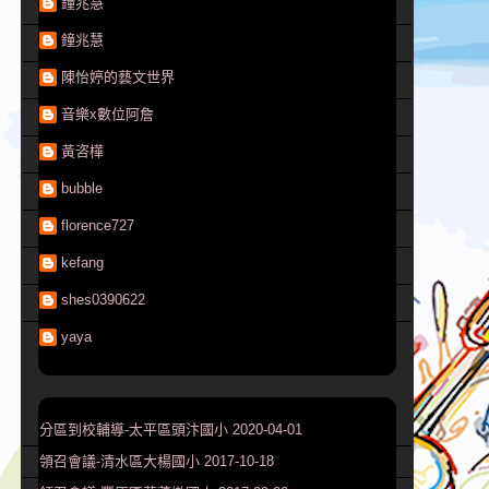
鐘兆慧
鐘兆慧
陳怡婷的藝文世界
音樂x數位阿詹
黃咨樺
bubble
florence727
kefang
shes0390622
yaya
分區到校輔導-太平區頭汴國小 2020-04-01
領召會議-清水區大楊國小 2017-10-18