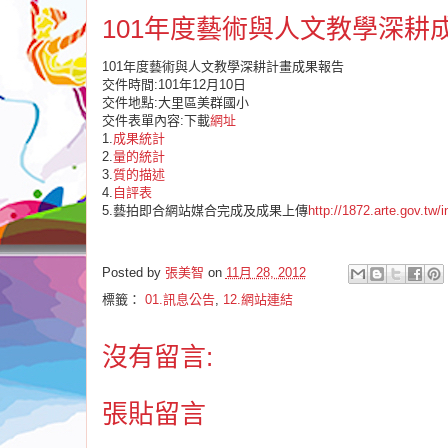
101年度藝術與人文教學深耕
101年度藝術與人文教學深耕計畫成果報告
交件時間:101年12月10日
交件地點:大里區美群國小
交件表單內容:下載
網址
1.
成果統計
2.
量的統計
3.
質的描述
4.
自評表
5.藝拍即合網站媒合完成及成果上傳
http://1872.arte.gov.tw/
Posted by
張美智
on
11月 28, 2012
標籤：
01.訊息公告
,
12.網站連結
沒有留言:
張貼留言