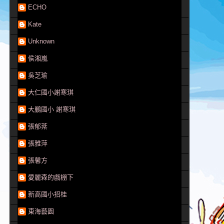
ECHO
Kate
Unknown
侯湘嵐
吳芝瑜
大仁國小謝寒琪
大鵬國小 謝寒琪
張郁棻
張雅萍
張馨方
愛麗森的戲棚下
新高國小招桂
東海藝園