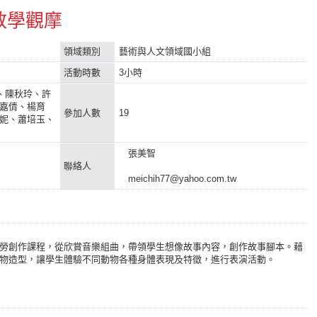
教學觀摩
領域類別
藝術與人文領域國小組
活動時數
3小時
、陳秋玲、許
嘉倩、楊育
參加人數
19
妮、蕭培玉、
張美智
聯絡人
meichih77@yahoo.com.tw
勞創作課程，從欣賞音樂組曲，帶領學生想像故事內容，創作故事腳本。藉
物造型，讓學生體驗不同動物各種身體表現及特徵，進行表演活動。