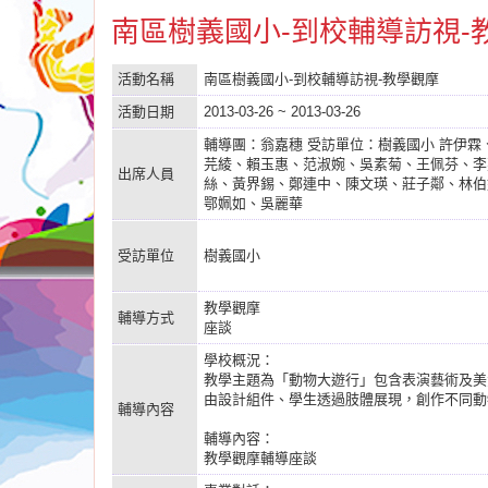
南區樹義國小-到校輔導訪視-
活動名稱
南區樹義國小-到校輔導訪視-教學觀摩
活動日期
2013-03-26 ~ 2013-03-26
輔導團：翁嘉穗 受訪單位：樹義國小 許伊霖
芫綾、賴玉惠、范淑婉、吳素菊、王佩芬、李
出席人員
絲、黃界錫、鄭連中、陳文瑛、莊子鄰、林伯
鄂姵如、吳麗華
受訪單位
樹義國小
教學觀摩
輔導方式
座談
學校概況：
教學主題為「動物大遊行」包含表演藝術及美
由設計組件、學生透過肢體展現，創作不同動
輔導內容
輔導內容：
教學觀摩輔導座談