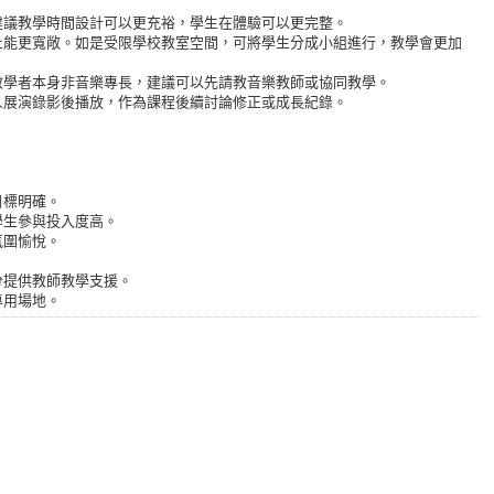
建議教學時間設計可以更充裕，學生在體驗可以更完整。
上能更寬敞。如是受限學校教室空間，可將學生分成小組進行，教學會更加
教學者本身非音樂專長，建議可以先請教音樂教師或協同教學。
人展演錄影後播放，作為課程後續討論修正或成長紀錄。
目標明確。
學生參與投入度高。
氛圍愉悅。
分提供教師教學支援。
專用場地。