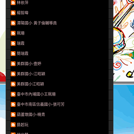
林依萍
楊晢暐
潭陽國小 黃子倫輔導員
珮珊
瑞霞
簡瑞霞
美群國小-壹婷
美群國小-江昭穎
美群國小江昭穎
臺中市內埔國小王珮珊
臺中市南區信義國小-張可芳
葫蘆墩國小-曉青
藝起玩