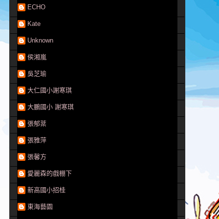
ECHO
Kate
Unknown
侯湘嵐
吳芝瑜
大仁國小謝寒琪
大鵬國小 謝寒琪
張郁棻
張雅萍
張馨方
愛麗森的戲棚下
新高國小招桂
東海藝園