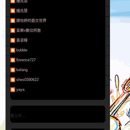
鐘兆慧
鐘兆慧
陳怡婷的藝文世界
音樂x數位阿詹
黃咨樺
bubble
florence727
kefang
shes0390622
yaya
載入中…