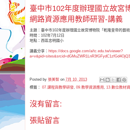
臺中市102年度辦理國立故宮
網路資源應用教師研習-講義
主題：臺中市102年度辦理國立故宮博物院「乾隆皇帝的藝術
時間：102年7月12日
地點：西區忠明國小
講義分享：
https://docs.google.com/a/tc.edu.tw/viewer?
a=v&pid=sites&srcid=dGMuZWR1LnR3fGFydC1zfGd4Oj
Posted by
張美智
on
7月 10, 2013
標籤：
07.課程與教學研發
,
09.教學資源應用
,
13.數位教材
沒有留言:
張貼留言