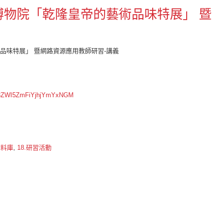
博物院「乾隆皇帝的藝術品味特展」 暨
品味特展」 暨網路資源應用教師研習-講義
Q3ZWI5ZmFiYjhjYmYxNGM
資料庫
,
18.研習活動