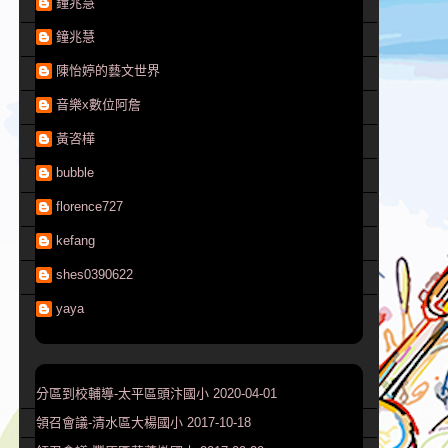
鐘兆慧
鐘兆慧
陳怡婷的藝文世界
音樂x數位阿詹
黃咨樺
bubble
florence727
kefang
shes0390622
yaya
分區到校輔導-太平區頭汴國小 2020-04-01
領召會議-清水區大楊國小 2017-10-18