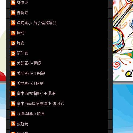
林依萍
楊晢暐
潭陽國小 黃子倫輔導員
珮珊
瑞霞
簡瑞霞
美群國小-壹婷
美群國小-江昭穎
美群國小江昭穎
臺中市內埔國小王珮珊
臺中市南區信義國小-張可芳
葫蘆墩國小-曉青
藝起玩