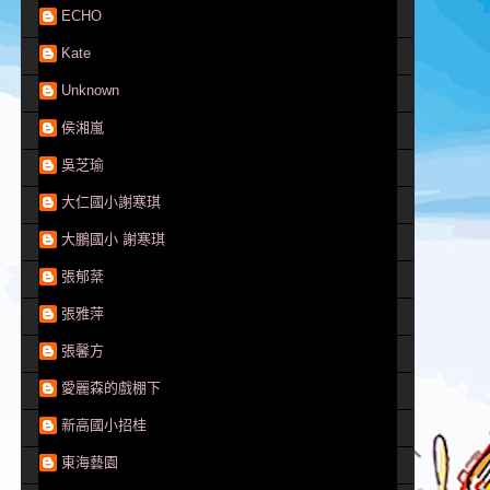
ECHO
Kate
Unknown
侯湘嵐
吳芝瑜
大仁國小謝寒琪
大鵬國小 謝寒琪
張郁棻
張雅萍
張馨方
愛麗森的戲棚下
新高國小招桂
東海藝園