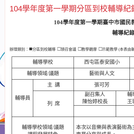
104學年度第一學期分區到校輔導紀
104
學年度第一學期臺中市國民
輔導紀
■
□
□
□
辦理類別：
分區到校輔導
領召會議
教學觀摩
示範教學
(
本表由
輔導學校
西屯區泰安國小
輔導領域
/
議題
藝術與人文
主
講
張可芳
副召集人
輔
輔導員
陳怡婷校長
王
列
席
輔導學校領域
/
議題
本次以音樂與表演藝術為