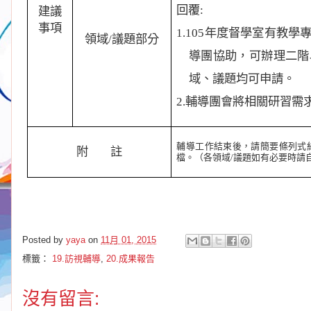
回覆
:
建議
事項
1.105
年度督學室有教學
領域
/
議題部分
導團協助，可辦理二階
域、議題均可申請。
2.
輔導團會將相關研習需
輔導工作結束後，請簡要條列式
附
註
檔。（各領域
/
議題如有必要時請
Posted by
yaya
on
11月 01, 2015
標籤：
19.訪視輔導
,
20.成果報告
沒有留言: