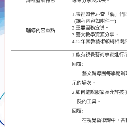
課程發展特色
專業分享與成長。
1.
表裡如音
2~
當「偶」們
(
課程內容如附件一
)
2.
重要團務宣導。
輔導內容重點
3.
藝文教學資源分享。
4.12
年國教藝術領綱相關
1.
能有視覺藝術專家進行
回覆
:
藝文輔導團每學期辦
示的場次。
2.
如何能說服家長允許孩
險的工具。
回覆
:
在視覺藝術課中，各