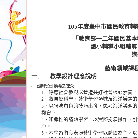
105
年度臺中市國民教育輔
「教育部十二年國民基本
國小輔導小組
輔導
講
藝術領域課
一、
教學設計理念說明
(
一
)
課程設計動機及理念：
1、
呼應社會參與以營造共好社會核心素養，
2
、將自然科學、藝術學習領域及海洋議題的
3
、以扮演角色的技巧出發，思考海洋議題的
機會。
4
、知識性的議題學習，以實際扮演操作，引
心。
5
、本學習階段表演藝術學習以體驗為主，以