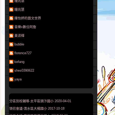
鐘兆慧
鐘兆慧
陳怡婷的藝文世界
音樂x數位阿詹
黃咨樺
bubble
florence727
kefang
shes0390622
yaya
分區到校輔導-太平區頭汴國小 2020-04-01
領召會議-清水區大楊國小 2017-10-18