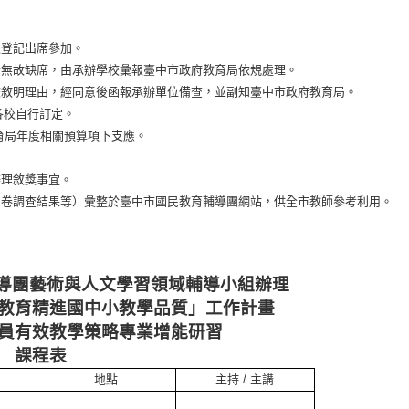
假登記出席參加。
者無故缺席，由承辦學校彙報臺中市政府教育局依規處理。
校敘明理由，經同意後函報承辦單位備查，並副知臺中市政府教育局。
各校自行訂定。
育局年度相關預算項下支應。
辦理敘獎事宜。
問卷調查結果等）彙整於臺中市國民教育輔導團網站，供全市教師參考利用。
導團藝術與人文學習領域輔導小組辦理
教育精進國中小教學品質」工作計畫
員有效教學策略專業增能研習
課程表
地點
主持
/
主講