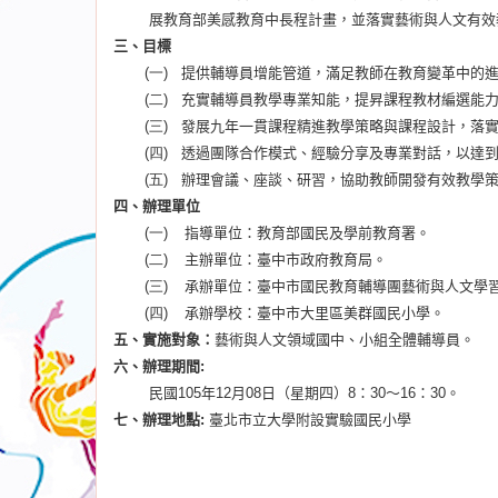
展教育部美感教育中長程計畫，並落實藝術與人文有效
三、目標
(一)
提供輔導員增能管道，滿足教師在教育變革中的
(二)
充實輔導員教學專業知能，提昇課程教材編選能
(三)
發展九年一貫課程精進教學策略與課程設計，落
(四)
透過團隊合作模式、經驗分享及專業對話，以達
(五)
辦理會議、座談、研習，協助教師開發有效教學
四、辦理單位
(一)
指導單位：教育部國民及學前教育署。
(二)
主辦單位：臺中市政府教育局。
(三)
承辦單位：臺中市國民教育輔導團藝術與人文學
(四)
承辦學校：臺中市大里區美群國民小學。
五、實施對象：
藝術與人文領域國中、小組全體輔導員。
六、辦理期間
:
民國
105
年
12
月
08
日（星期四）
8
：
30
～
16
：
30
。
七、辦理地點
:
臺北市立大學附設實驗國民小學