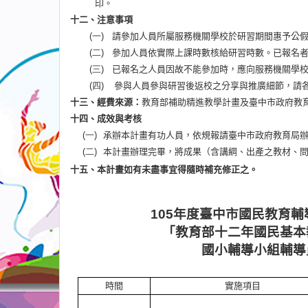
印。
十二、注意事項
(一)
請參加人員所屬服務機關學校於研習期間惠予公
(二)
參加人員依實際上課時數核給研習時數。已報名
(三)
已報名之人員因故不能參加時，應向服務機關學
(四)
參與人員參與研習後返校之分享與推廣細節，請
十三、經費來源：
教育部補助精進教學計畫及臺中市政府教
十四、成效與考核
(一)
承辦本計畫有功人員，依規報請臺中市政府教育局
(二)
本計畫辦理完畢，將成果（含講綱、出產之教材、
十五、本計畫如有未盡事宜得隨時補充修正之。
105
年度臺中市國民教育輔
「教育部十二年國民基本
國小輔導小組
輔導
時間
實施項目