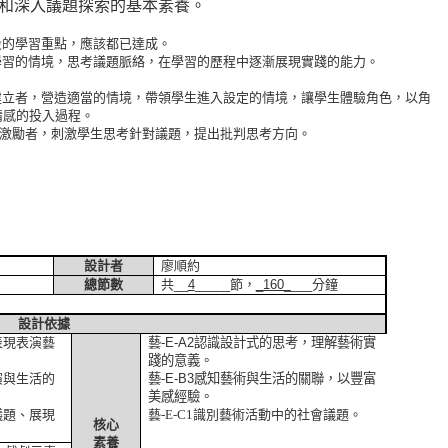
和深入議題探索的基本素養。
段的學習重點，應該都已達成。
學習的情境，思考議題脈絡，在學習的歷程中逐漸展現實踐的能力。
建立者，營造適當的情境，帶領學生進入設定的情境，讓學生體驗角色，以角
情感的投入過程。
激勵者，刺激學生思考針對議題，提出批判思考方向。
設計者
廖順約
總節數
共
__
4
_____
節，
_160_
___
分鐘
設計依據
表現表演藝
藝
-E-A2
認識設計式的思考，理解藝術實
踐的意義。
演與生活的
藝
-E-B3
感知藝術與生活的關聯，以豐富
美感經驗。
議題、展現
藝
-E-C1
識別藝術活動中的社會議題。
核心
素養