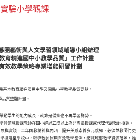
設實驗小學觀課
導團藝術與人文學習領域輔導小組辦理
教育精進國中小教學品質」工作計畫
有效教學策略專業增能研習計劃
民基本教育精進國民中學及國民小學教學品質要點。
學品質整體計畫。
帶動學生的能力成長，就算是偏鄉也不再學習弱勢。
學習領域授課教師在國小超過五成以上為非專長授課或代理代課教師授課。
推展與實踐十二年國教精神與內涵，提升美感素養多元感知，必須並教師們更
所學擴展至學校中，輔導教師運用有效教學案例，縮減城鄉教學資源落差，推