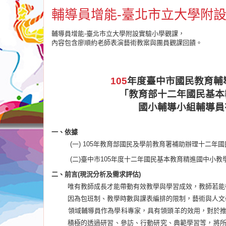
輔導員增能-臺北市立大學附
輔導員增能-臺北市立大學附設實驗小學觀課，
內容包含廖順約老師表演藝術教案與團員觀課回饋。
105
年度臺中市國民教育輔
「教育部十二年國民基本
國小輔導小組
輔導員
一、依據
(
一
)
105
年教育部國民及學前教育署補助辦理十二年國
(
二
)
臺中市
105
年度十二年國民基本教育精進國中小教
二、前言
(
現況分析及需求評估
)
唯有教師成長才能帶動有效教學與學習成效，教師若能
因為包班制、教學時數與課表編排的限制，藝術與人文
領域輔導員作為學科專家，具有領頭羊的效用，對於
積極的透過研習、參訪、行動研究、典範學習等，將