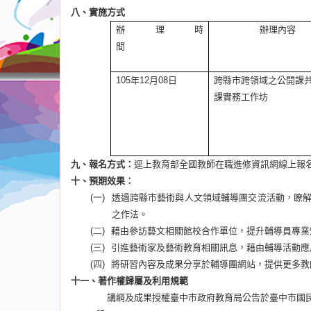
八、實施方式
辦理時
辦理內容
間
105
年
12
月
08
日
跨縣市跨領域
之
公開課
課實務工作坊
九、報名方式：
逕上教育部全國教師在職進修資訊網線上報
十、預期效果：
(一)
透過跨縣市藝術與人文領域輔導團交流活動，瞭
之作法。
(二)
藉由參訪藝文相關館校合作單位，提升輔導員專業
(三)
引進藝術家及藝術教育相關訊息，藉由輔導活動應
(四)
將研習內容及成果分享於輔導團網站，提供更多教
十一、著作權歸屬及利用規範
講綱及成果授權臺中市政府教育局公告於臺中市國