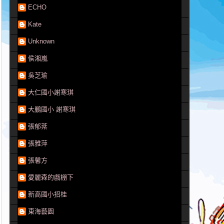
ECHO
Kate
Unknown
侯湘嵐
吳芝瑜
大仁國小謝寒琪
大鵬國小 謝寒琪
張郁棻
張雅萍
張馨方
愛麗森的戲棚下
新高國小招桂
東海藝園