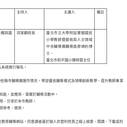
主持人
主講人
備註
共備與議
邱家麟校長
臺北市立大學附設實驗國民
小學教師暨藝術與人文領域
中央輔導團輔導員廖順約博
士、
臺北市和平國小陳映蓉主任
名系統進行報名。
解他縣市輔導團運作情形，學習優良輔導模式及領導創新教學、提升教師專業
知能，並應用、落實於輔導活動中。
用、分享於本市教師。
師參考、使用。
民教育輔導網站，同意讀者基於個人非營利性質之線上檢索、閱讀、下載或列