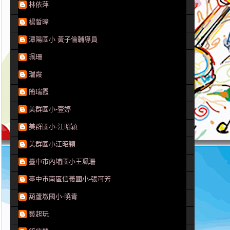
林依萍
楊晢暐
潭陽國小 黃子倫輔導員
珮珊
瑞霞
簡瑞霞
美群國小-壹婷
美群國小-江昭穎
美群國小江昭穎
臺中市內埔國小王珮珊
臺中市南區信義國小-張可芳
葫蘆墩國小-曉青
藝起玩