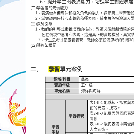
6
、提升學生的表演能力，增進學生對題表達
(
二
)
學習者的先備能力
1
、表演需有備專注和投入角色的能力，這是第二學習階
2
、掌握議題是核心素養的積極表現，藉由角色扮演深入
(
三
)
教師引導
1
、教師的引導式素養培育的核心：教師必須戲劇情境的
色在情境中思考和表現，這是真正的實境模擬，真實
2
、學生思考才是素養表現：教師必須扮演思考的引導和
(
四
)
課程架構圖
二、
學習
單元案例
領域
/
科目
藝術
實施年級
五年級
單元名稱
海洋與海鮮
表
1-Ⅲ-1
能感知、探索與
術的元素、技巧。
表
2-Ⅲ-3
能反思與回應表
學習表現
關係。
表
3-Ⅲ-2
能與表演中察覺
學習
人文關懷。
重點