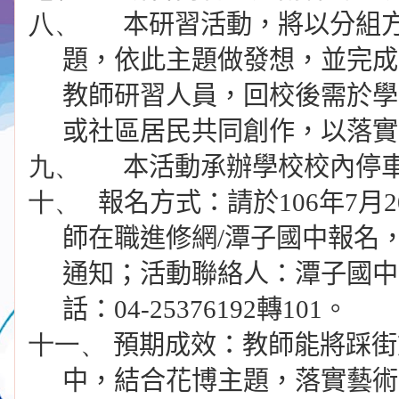
八、
本研習活動，將以分組
題，依此主題做發想，並完成
教師研習人員，回校後需於學
或社區居民共同創作，以落實
九、
本活動承辦學校校內停
十、
報名方式：請
於
106
年
7
月
2
師在職進修網
/
潭子國中報名
通知；活動聯絡人：潭子國中
話：
04-25376192
轉
101
。
十一、
預期成效：教師能將踩街
中，結合花博主題，落實藝術