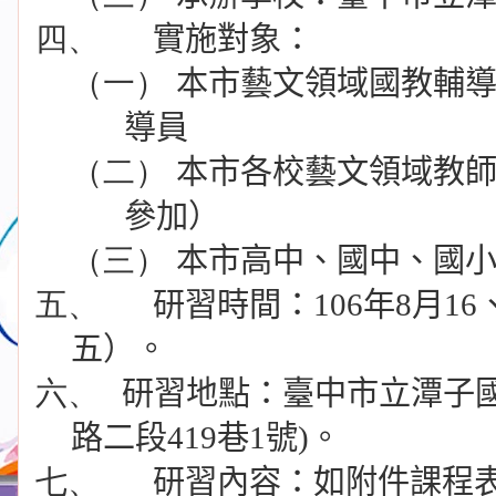
四、
實施對象：
（一）
本市藝文領域國教輔
導員
（二）
本市各校藝文領域教
參加）
（三）
本市高中、國中、國
五、
研習時間：
106
年
8
月
16
五）。
六、
研習地點：臺中市立潭子
路二段
419
巷
1
號
)
。
七、
研習內容：如附件課程