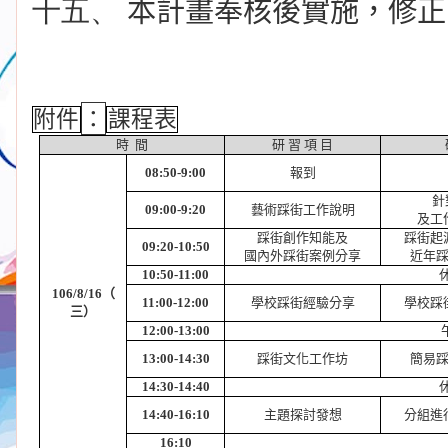
十五、
本計畫奉核後實施，修正
：
附件
課程表
時
間
研
習
項
目
08:50-9:00
報到
針
09:00-9:20
藝術踩街工作說明
及工
踩街創作知能及
踩街起
09:20-10:50
國內外踩街案例分享
近年
10:50-11:00
106/8/16
（
11:00-12:00
學校踩街經驗分享
學校踩
三）
12:00-13:00
13:00-14:30
踩街文化工作坊
簡易
14:30-14:40
14:40-16:10
主題探討發想
分組進
16:10