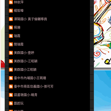
林依萍
楊晢暐
潭陽國小 黃子倫輔導員
珮珊
瑞霞
簡瑞霞
美群國小-壹婷
美群國小-江昭穎
美群國小江昭穎
臺中市內埔國小王珮珊
臺中市南區信義國小-張可芳
葫蘆墩國小-曉青
藝起玩