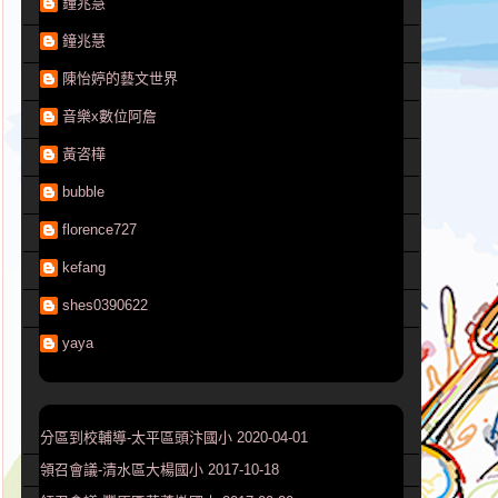
鐘兆慧
鐘兆慧
陳怡婷的藝文世界
音樂x數位阿詹
黃咨樺
bubble
florence727
kefang
shes0390622
yaya
分區到校輔導-太平區頭汴國小 2020-04-01
領召會議-清水區大楊國小 2017-10-18