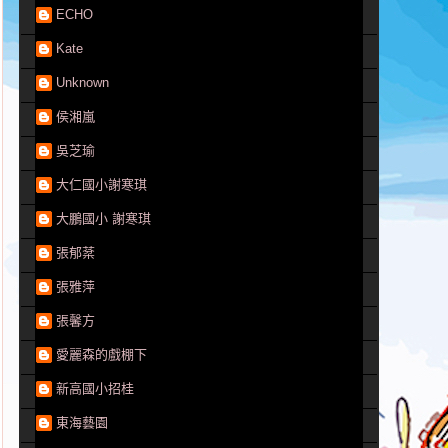
ECHO
Kate
Unknown
侯湘嵐
吳芝瑜
大仁國小謝寒琪
大鵬國小 謝寒琪
張郁棻
張雅萍
張馨方
愛麗森的戲棚下
新高國小招桂
東海藝園