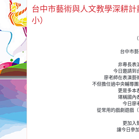
台中市藝術與人文教學深耕計
小）
（
台中市藝
非專長表
今日邀請到
廖老師在表演藝
不但擔任過中央輔導團
更是多本
堪稱國內
今日廖
從常用的戲劇遊戲（
更加入
讓今日參加