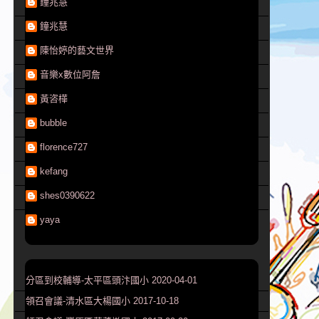
鐘兆慧
鐘兆慧
陳怡婷的藝文世界
音樂x數位阿詹
黃咨樺
bubble
florence727
kefang
shes0390622
yaya
分區到校輔導-太平區頭汴國小 2020-04-01
領召會議-清水區大楊國小 2017-10-18