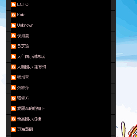
ECHO
Kate
Unknown
侯湘嵐
吳芝瑜
大仁國小謝寒琪
大鵬國小 謝寒琪
張郁棻
張雅萍
張馨方
愛麗森的戲棚下
新高國小招桂
東海藝園