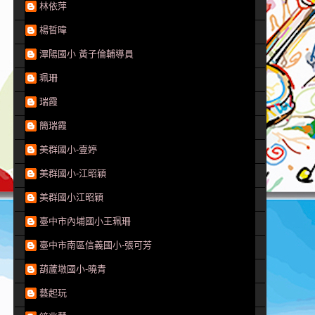
林依萍
楊晢暐
潭陽國小 黃子倫輔導員
珮珊
瑞霞
簡瑞霞
美群國小-壹婷
美群國小-江昭穎
美群國小江昭穎
臺中市內埔國小王珮珊
臺中市南區信義國小-張可芳
葫蘆墩國小-曉青
藝起玩