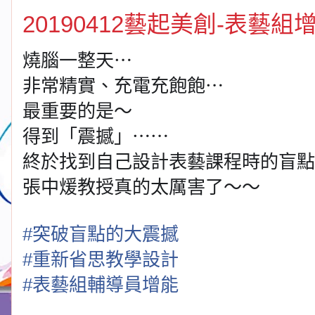
20190412藝起美創-表藝組
燒腦一整天⋯
非常精實、充電充飽飽⋯
最重要的是～
得到「震撼」⋯⋯
終於找到自己設計表藝課程時的盲點
張中煖教授真的太厲害了～～
#
突破盲點的大震撼
#
重新省思教學設計
#
表藝組輔導員增能