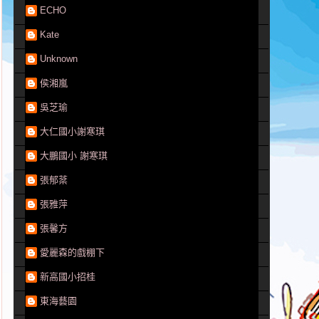
ECHO
Kate
Unknown
侯湘嵐
吳芝瑜
大仁國小謝寒琪
大鵬國小 謝寒琪
張郁棻
張雅萍
張馨方
愛麗森的戲棚下
新高國小招桂
東海藝園