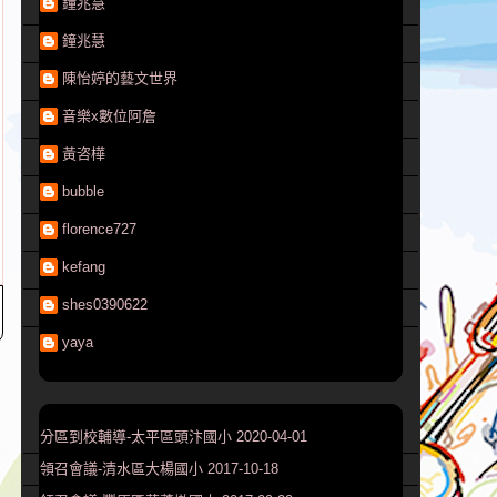
鐘兆慧
鐘兆慧
陳怡婷的藝文世界
音樂x數位阿詹
黃咨樺
bubble
florence727
kefang
shes0390622
yaya
分區到校輔導-太平區頭汴國小 2020-04-01
領召會議-清水區大楊國小 2017-10-18