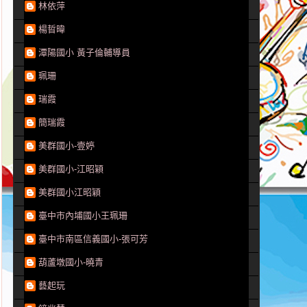
林依萍
楊晢暐
潭陽國小 黃子倫輔導員
珮珊
瑞霞
簡瑞霞
美群國小-壹婷
美群國小-江昭穎
美群國小江昭穎
臺中市內埔國小王珮珊
臺中市南區信義國小-張可芳
葫蘆墩國小-曉青
藝起玩