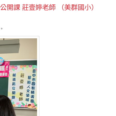
音樂公開課 莊壹婷老師 （美群國小）
。