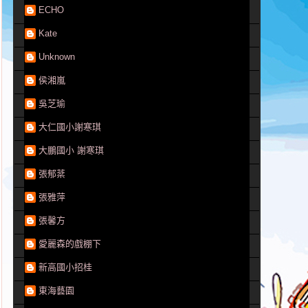
ECHO
Kate
Unknown
侯湘嵐
吳芝瑜
大仁國小謝寒琪
大鵬國小 謝寒琪
張郁棻
張雅萍
張馨方
愛麗森的戲棚下
新高國小招桂
東海藝園