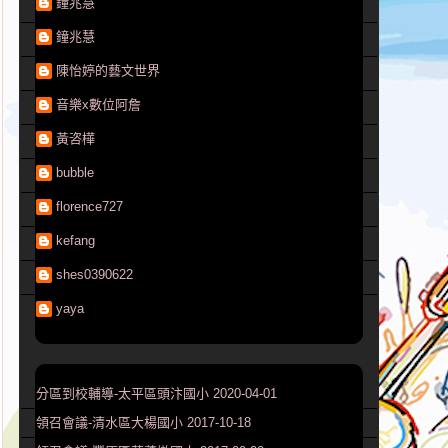
鐘兆慧
鐘兆慧
陳怡婷的藝文世界
音樂x數位阿詹
黃咨樺
bubble
florence727
kefang
shes0390622
yaya
分區到校輔導-太平區頭汴國小 2020-04-01
領召會議-清水區大楊國小 2017-10-18