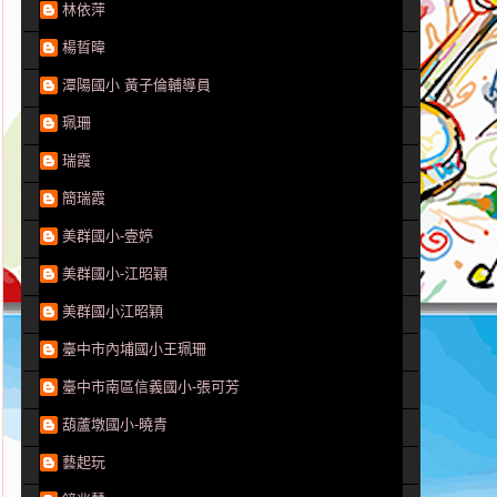
林依萍
楊晢暐
潭陽國小 黃子倫輔導員
珮珊
瑞霞
簡瑞霞
美群國小-壹婷
美群國小-江昭穎
美群國小江昭穎
臺中市內埔國小王珮珊
臺中市南區信義國小-張可芳
葫蘆墩國小-曉青
藝起玩