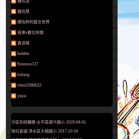
鐘兆慧
鐘兆慧
陳怡婷的藝文世界
音樂x數位阿詹
黃咨樺
bubble
florence727
kefang
shes0390622
yaya
分區到校輔導-太平區頭汴國小 2020-04-01
領召會議-清水區大楊國小 2017-10-18