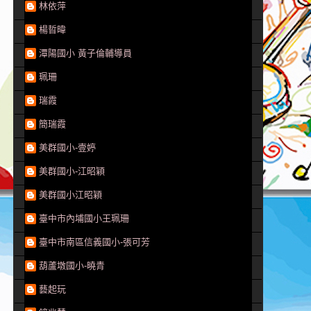
林依萍
楊晢暐
潭陽國小 黃子倫輔導員
珮珊
瑞霞
簡瑞霞
美群國小-壹婷
美群國小-江昭穎
美群國小江昭穎
臺中市內埔國小王珮珊
臺中市南區信義國小-張可芳
葫蘆墩國小-曉青
藝起玩