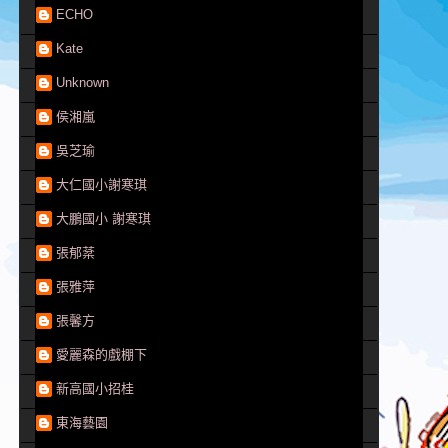
ECHO
Kate
Unknown
侯湘嵐
吳芝瑜
大仁國小謝寒琪
大鵬國小 謝寒琪
張郁棻
張雅萍
張馨方
愛麗森的戲棚下
新高國小招桂
東海藝園