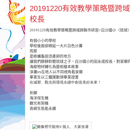
20191220有效教學策略暨
校長
20191220
有效教學策略暨跨域跨縣市研習
//
白沙國小（琉球
有個小小的學校
學校後面卻綿延一大片白色沙灘
而那
是綠蠵龜迴流產卵的地方
讓我們靜靜聆聽琉球之子，白沙國小的田永成校長，對家鄉
海廢物材轉化為藝術繪本故事
淨灘
vs
在地人以不同視角看家鄉
畢業生以三鐵運動領畢業證書
在減塑、觀光與環境永續中創造美好未來！
祈願
海洋保生機
觀光有契機
島嶼生態能永續