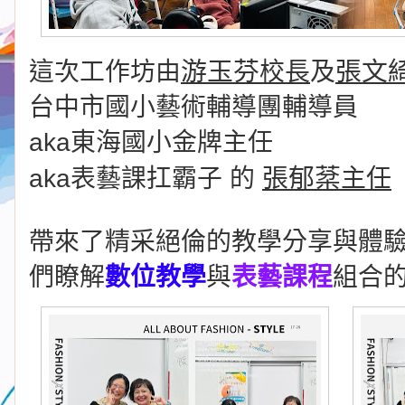
游玉芬
張文
這次工作坊由
校長
及
台中市國小藝術輔導團輔導員
aka東海國小金牌主任
張郁棻
aka表藝課扛霸子 的
主任
帶來了精采絕倫的教學分享與體
們瞭解
數位教學
與
表藝課程
組合