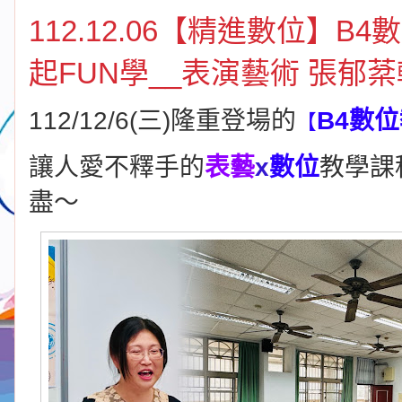
112.12.06【精進數位】
起FUN學__表演藝術 張郁
112/12/6(三)隆重登場的
B4數
【
讓人愛不釋手的
表藝
x
數位
教學課
盡～