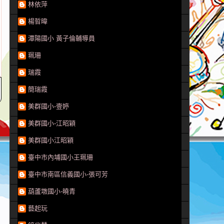
林依萍
楊晢暐
潭陽國小 黃子倫輔導員
珮珊
瑞霞
簡瑞霞
美群國小-壹婷
美群國小-江昭穎
美群國小江昭穎
臺中市內埔國小王珮珊
臺中市南區信義國小-張可芳
葫蘆墩國小-曉青
藝起玩