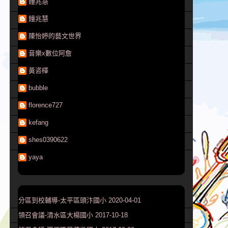
鐘兆慧
鐘兆慧
陳怡婷的藝文世界
音樂x數位阿詹
黃咨樺
bubble
florence727
kefang
shes0390622
yaya
分區到校輔導-太平區頭汴國小 2020-04-01
領召會議-清水區大楊國小 2017-10-18