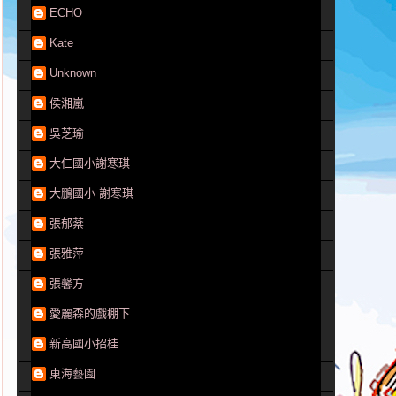
ECHO
Kate
Unknown
侯湘嵐
吳芝瑜
大仁國小謝寒琪
大鵬國小 謝寒琪
張郁棻
張雅萍
張馨方
愛麗森的戲棚下
新高國小招桂
東海藝園