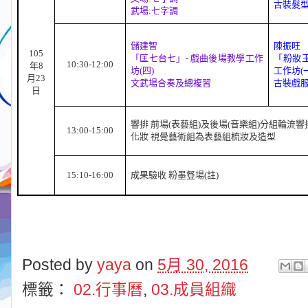
古裝髮
武場
:
七字調
儲建智
陳振旺
105
「匡七台七」
-
戲曲後場教學工作
「粉妝
10:30-12:00
年
8
坊
(
四
)
工作坊
(
月
23
文武場合奏及總複習
古裝戲
日
響排 前場
(
表藝組
)
及後場
(
音樂組
)
分組輪流響
13:00-15:00
化妝 視覺藝術組為表藝組梳妝及造型
15:10-16:00
成果驗收 粉墨豋場
(
註
)
Posted by
yaya
on
5月 30, 2016
標籤：
02.行事曆
,
03.成員組織