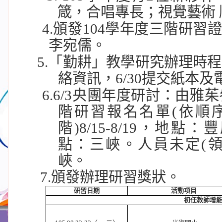
箴，合唱專長；視覺藝術 
4.
頒發
104
學年度三階研習
李宛儒。
5.
「
勤耕」教學研究辦理時程
絡資訊，
6/30
提交紙本及
6.6/3
央團年度研討：由雅茱
階研習報名名單
(
依順
階
)8/15-8/19
，地點：豐
點：三峽。人員未定
(
峽。
7.
頒發辦理研習獎狀。
研習日期
活動項目
初任教師增