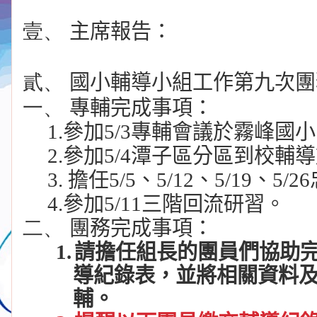
壹、
主席報告：
貳、
國小輔導小組工作第九次團
一、
專輔完成事項：
1.
參加
5/3
專輔會議於霧峰國小
2.
參加
5/4
潭子區分區到校輔導
3.
擔任
5/5
、
5/12
、
5/19
、
5/26
4.
參加
5/11
三階回流研習。
二、
團務完成事項：
1.
請擔任組長的團員們協助
導紀錄表，並將相關資料
輔。