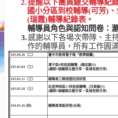
2.
提醒以下團員繳交輔導紀
國小分區到校輔導
(
可芳
)
、
(
瑞霞
)
輔導紀錄表。
輔導員角色與認知問卷：
3.
感謝以下各場次帶隊、主
作的輔導員，所有工作圓
105.04.26
（二）
臺中市教育電子報「教學錦囊」
潭子區
6
校巡迴輔導
_ (
僑忠國小
)
105.05.04
（三）
(
講師
1
個鐘頭主題分享，區域老師分享
)
105.05.11
（三）
輔導員三階授證回流研習
后里神岡區
11
校巡迴輔導
_ (
月眉國小
)
105.05.18
（三）
(
講師
1
個鐘頭主題分享，區域老師分享
)
104.05.26 (
四
)
輔導員增能研習
(
台南
)