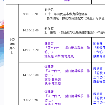
劉怡君
9:00-10:20
1.
十二年國民基本教育課程綱要中
藝術領域「傳統表演藝術文化資產」的學習
劉怡君
10:30-12:00
2.
「扮戲」
-
戲曲教學活動應用於國民小學藝
105
儲建智
陳振旺
年
8
「匡七台七」
-
戲曲後場教學工作
「粉妝
月
22
13:00-14:20
坊
(
一
)
工作坊
(
日
鑼鼓經
:
四擊頭
/
急急風
戲曲舞
儲建智
陳振旺
「匡七台七」
-
戲曲後場教學工作
「粉妝
14:30-16:00
坊
(
二
)
工作坊
(
文場
:
都馬調
戲曲舞
武場
:
都馬調
儲建智
陳振旺
「匡七台七」
-
戲曲後場教學工作
「粉妝
9:00-10:20
坊
(
三
)
工作坊
(
文場
:
七字調