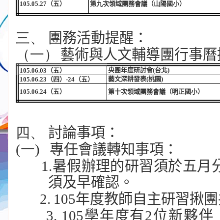
105.05.27
（五）
第九次領域團務會議
（山陽國小）
三、
團務活動提醒：
（一）
藝術與人文輔導團行事曆
央團年度研討會
(
台北
)
105.06.03
（五）
藝文深耕發表
(
桃園
)
105.06.23
（四）
-24
（五）
105.06.24
（五）
第十次領域團務會議（明正國小）
四、
討論事項：
(一)
專任會議轉知事項：
1.
暑假辦理的研習須於五月
須及早確認。
2.
105
年度教師自主研習揪團
3. 105
學年度有
2
位新夥伴