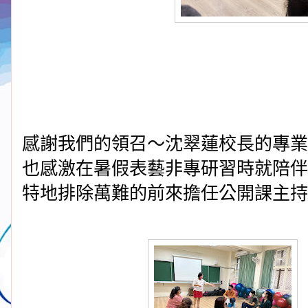
感謝我們的領召～沈翠蓮校長的專業
也感激在暑假表藝非專研習時就陪伴
特地排除萬難的前來擔任公開課主持